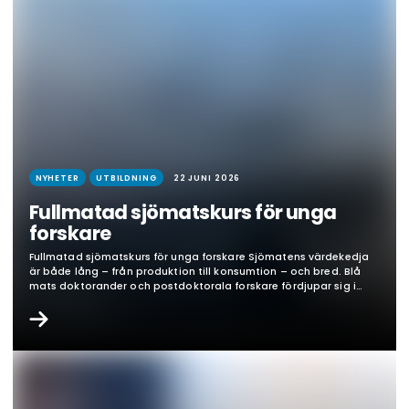
NYHETER
UTBILDNING
22 JUNI 2026
Fullmatad sjömatskurs för unga
forskare
Fullmatad sjömatskurs för unga forskare Sjömatens värdekedja
är både lång – från produktion till konsumtion – och bred. Blå
mats doktorander och postdoktorala forskare fördjupar sig i
sina projekt framför allt i enskilda delar men de har samtidigt
stor nytta av att känna till sjömatssektorn i sin helhet ur flera
perspektiv. Blå mats kurs ”The…