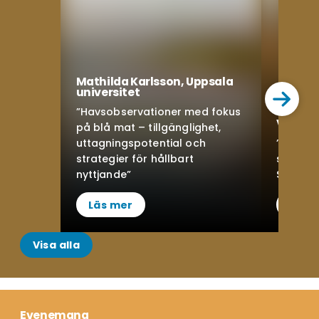
Mathilda Karlsson, Uppsala
universitet
”Havsobservationer med fokus
Vita W
på blå mat – tillgänglighet,
uttagningspotential och
”Sustai
strategier för hållbart
seaweed
nyttjande”
Scandin
Läs mer
Läs 
Visa alla
Evenemang