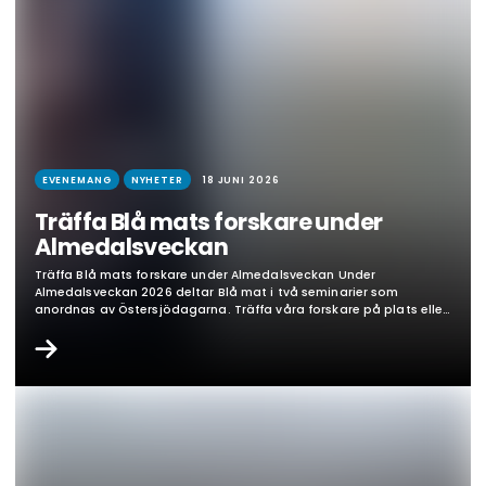
EVENEMANG
NYHETER
18 JUNI 2026
Träffa Blå mats forskare under
Almedalsveckan
Träffa Blå mats forskare under Almedalsveckan Under
Almedalsveckan 2026 deltar Blå mat i två seminarier som
anordnas av Östersjödagarna. Träffa våra forskare på plats eller
se seminarierna på distans. Onsdag 24 juni, 15.00 – Från kunskap
till handling – vad ska till för att minska jordbrukets
näringsläckage?– Med blå mats centrumföreståndare Fredrik
Gröndahl, KTH. Onsdag…