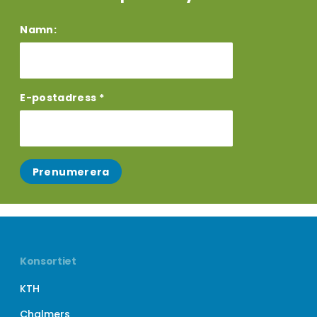
Namn:
E-postadress *
Prenumerera
Konsortiet
KTH
Chalmers