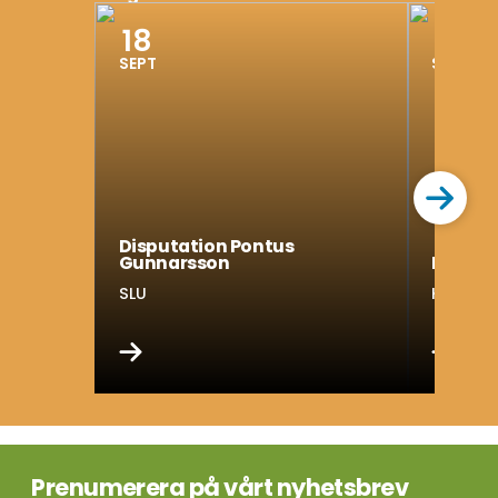
18
25
SEPT
SEPT
Disputation Pontus
Gunnarsson
Disputa
SLU
KTH
Prenumerera på vårt nyhetsbrev