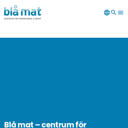
language
search
menu
Blå mat – centrum för