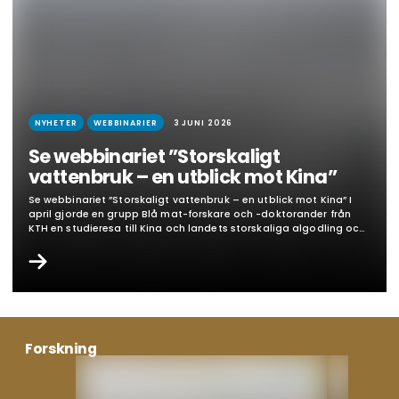
NYHETER
WEBBINARIER
3 JUNI 2026
Se webbinariet ”Storskaligt
vattenbruk – en utblick mot Kina”
Se webbinariet ”Storskaligt vattenbruk – en utblick mot Kina” I
april gjorde en grupp Blå mat-forskare och -doktorander från
KTH en studieresa till Kina och landets storskaliga algodling och
sjömatsproduktion i samarbete med partneruniversitetet
Shanghai Jiao Tong University. I Blå mats senaste öppna
webbinarium delade Fredrik Gröndahl, forskare vid KTH, Vita
Weitong Xu, doktorand vid…
Forskning